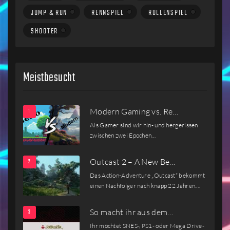
JUMP & RUN
RENNSPIEL
ROLLENSPIEL
SHOOTER
Meistbesucht
Modern Gaming vs. Re…
Als Gamer sind wir hin- und hergerissen
zwischen zwei Epochen…
Outcast 2 – A New Be…
Das Action-Adventure „Outcast“ bekommt
einen Nachfolger nach knapp 22 Jahren.…
So macht ihr aus dem…
Ihr möchtet SNES-, PS1- oder Mega Drive-