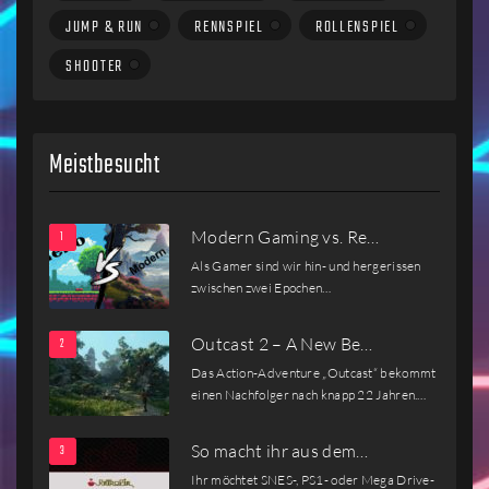
JUMP & RUN
RENNSPIEL
ROLLENSPIEL
SHOOTER
Meistbesucht
Modern Gaming vs. Re…
Als Gamer sind wir hin- und hergerissen
zwischen zwei Epochen…
Outcast 2 – A New Be…
Das Action-Adventure „Outcast“ bekommt
einen Nachfolger nach knapp 22 Jahren.…
So macht ihr aus dem…
Ihr möchtet SNES-, PS1- oder Mega Drive-