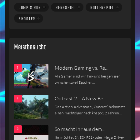
JUMP & RUN
RENNSPIEL
ROLLENSPIEL
SHOOTER
Meistbesucht
Modern Gaming vs. Re…
Als Gamer sind wir hin- und hergerissen
zwischen zwei Epochen…
Outcast 2 – A New Be…
Das Action-Adventure „Outcast“ bekommt
einen Nachfolger nach knapp 22 Jahren.…
So macht ihr aus dem…
Ihr möchtet SNES-, PS1- oder Mega Drive-