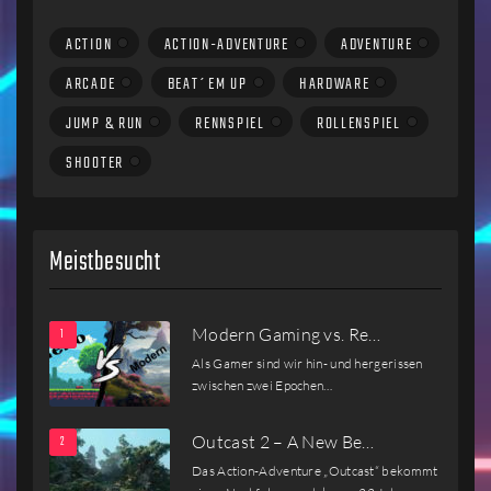
ACTION
ACTION-ADVENTURE
ADVENTURE
ARCADE
BEAT´EM UP
HARDWARE
JUMP & RUN
RENNSPIEL
ROLLENSPIEL
SHOOTER
Meistbesucht
Modern Gaming vs. Re…
Als Gamer sind wir hin- und hergerissen
zwischen zwei Epochen…
Outcast 2 – A New Be…
Das Action-Adventure „Outcast“ bekommt