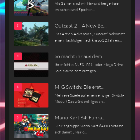
Als Gamer sind wir hin- und hergerissen
zwischen zwei Epochen…
Outcast 2 – A New Be…
Das Action-Adventure „Outcast“ bekommt
einen Nachfolger nach knapp 22 Jahren.…
So macht ihr aus dem…
Ihr möchtet SNES-, PS1- oder Mega Drive-
Spiele auf einem einzigen…
MIG Switch: Die erst…
Mehrere Spiele auf einem einzigen Switch-
Modul? Das würde einiges an…
Mario Kart 64: Funra…
Die Fangruppe Mario Kart 64 HD befasst
sich damit, „Mario…