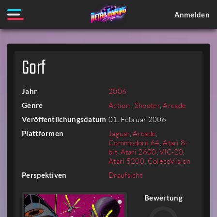
Anmelden
Gorf
Jahr
2006
Genre
Action
,
Shooter
,
Arcade
Veröffentlichungsdatum
01. Februar 2006
Plattformen
Jaguar
,
Arcade
,
Commodore 64
,
Atari 8-
bit
,
Atari 2600
,
VIC-20
,
Atari 5200
,
ColecoVision
Perspektiven
Draufsicht
Bewertung