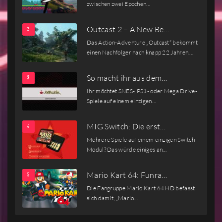
zwischen zwei Epochen…
Outcast 2 – A New Be…
Das Action-Adventure „Outcast“ bekommt
einen Nachfolger nach knapp 22 Jahren.…
So macht ihr aus dem…
Ihr möchtet SNES-, PS1- oder Mega Drive-
Spiele auf einem einzigen…
MIG Switch: Die erst…
Mehrere Spiele auf einem einzigen Switch-
Modul? Das würde einiges an…
Mario Kart 64: Funra…
Die Fangruppe Mario Kart 64 HD befasst
sich damit, „Mario…