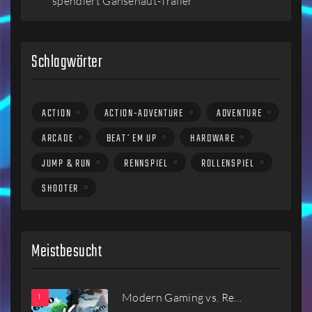
spendiert Gänsehaut-Trailer
Schlagwörter
ACTION
ACTION-ADVENTURE
ADVENTURE
ARCADE
BEAT´EM UP
HARDWARE
JUMP & RUN
RENNSPIEL
ROLLENSPIEL
SHOOTER
Meistbesucht
Modern Gaming vs. Re…