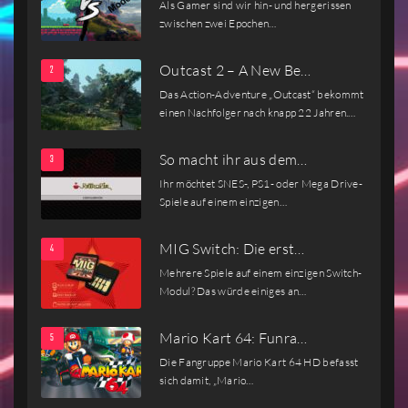
Als Gamer sind wir hin- und hergerissen
zwischen zwei Epochen…
Outcast 2 – A New Be…
Das Action-Adventure „Outcast“ bekommt
einen Nachfolger nach knapp 22 Jahren.…
So macht ihr aus dem…
Ihr möchtet SNES-, PS1- oder Mega Drive-
Spiele auf einem einzigen…
MIG Switch: Die erst…
Mehrere Spiele auf einem einzigen Switch-
Modul? Das würde einiges an…
Mario Kart 64: Funra…
Die Fangruppe Mario Kart 64 HD befasst
sich damit, „Mario…