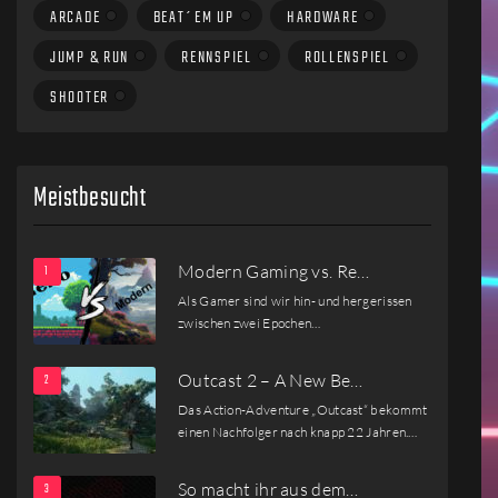
ARCADE
BEAT´EM UP
HARDWARE
JUMP & RUN
RENNSPIEL
ROLLENSPIEL
SHOOTER
Meistbesucht
Modern Gaming vs. Re…
Als Gamer sind wir hin- und hergerissen
zwischen zwei Epochen…
Outcast 2 – A New Be…
Das Action-Adventure „Outcast“ bekommt
einen Nachfolger nach knapp 22 Jahren.…
So macht ihr aus dem…