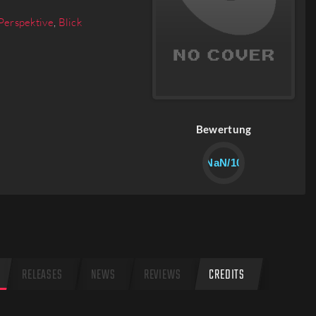
-Perspektive
,
Blick
Bewertung
NaN/10
RELEASES
NEWS
REVIEWS
CREDITS