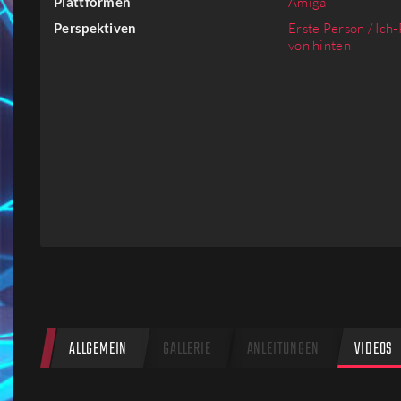
Plattformen
Amiga
Firmen
Perspektiven
Erste Person / Ich
von hinten
Menschen
ALLGEMEIN
GALLERIE
ANLEITUNGEN
VIDEOS