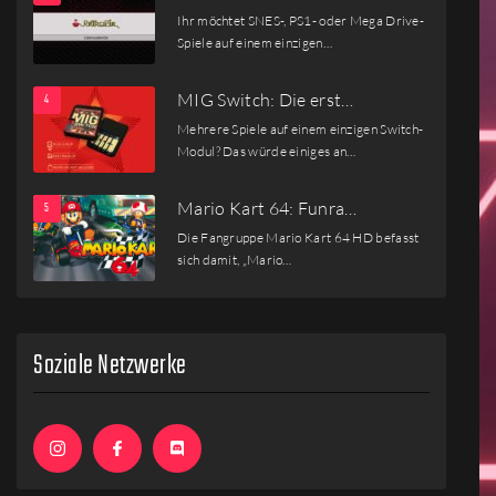
Ihr möchtet SNES-, PS1- oder Mega Drive-
Spiele auf einem einzigen…
MIG Switch: Die erst…
Mehrere Spiele auf einem einzigen Switch-
Modul? Das würde einiges an…
Mario Kart 64: Funra…
Die Fangruppe Mario Kart 64 HD befasst
sich damit, „Mario…
Soziale Netzwerke