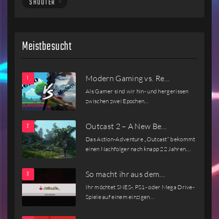
SHOOTER
Meistbesucht
Modern Gaming vs. Re…
Als Gamer sind wir hin- und hergerissen
zwischen zwei Epochen…
Outcast 2 – A New Be…
Das Action-Adventure „Outcast“ bekommt
einen Nachfolger nach knapp 22 Jahren.…
So macht ihr aus dem…
Ihr möchtet SNES-, PS1- oder Mega Drive-
Spiele auf einem einzigen…