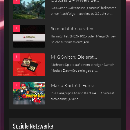
Outcast 2 – A New Be…
Das Action-Adventure „Outcast“ bekommt
einen Nachfolger nach knapp 22 Jahren.…
So macht ihr aus dem…
Ihr möchtet SNES-, PS1- oder Mega Drive-
Spiele auf einem einzigen…
MIG Switch: Die erst…
Mehrere Spiele auf einem einzigen Switch-
Modul? Das würde einiges an…
Mario Kart 64: Funra…
Die Fangruppe Mario Kart 64 HD befasst
sich damit, „Mario…
Soziale Netzwerke