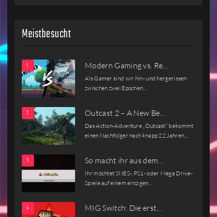
Meistbesucht
Modern Gaming vs. Re…
Als Gamer sind wir hin- und hergerissen
zwischen zwei Epochen…
Outcast 2 – A New Be…
Das Action-Adventure „Outcast“ bekommt
einen Nachfolger nach knapp 22 Jahren.…
So macht ihr aus dem…
Ihr möchtet SNES-, PS1- oder Mega Drive-
Spiele auf einem einzigen…
MIG Switch: Die erst…