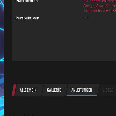
Plattformen
ZX Spectrum
,
Acor
Firmen
Amiga
,
Atari ST
,
Am
Commodore 64
,
B
Perspektiven
---
Menschen
ALLGEMEIN
GALLERIE
ANLEITUNGEN
VIDEOS