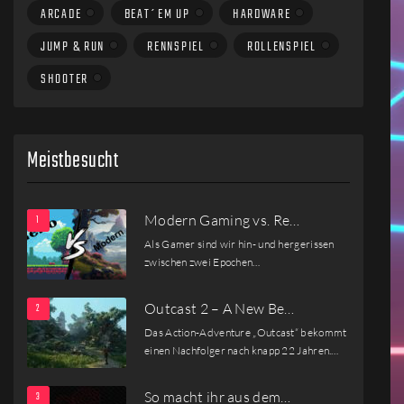
ARCADE
BEAT´EM UP
HARDWARE
JUMP & RUN
RENNSPIEL
ROLLENSPIEL
SHOOTER
Meistbesucht
Modern Gaming vs. Re…
Als Gamer sind wir hin- und hergerissen
zwischen zwei Epochen…
Outcast 2 – A New Be…
Das Action-Adventure „Outcast“ bekommt
einen Nachfolger nach knapp 22 Jahren.…
So macht ihr aus dem…