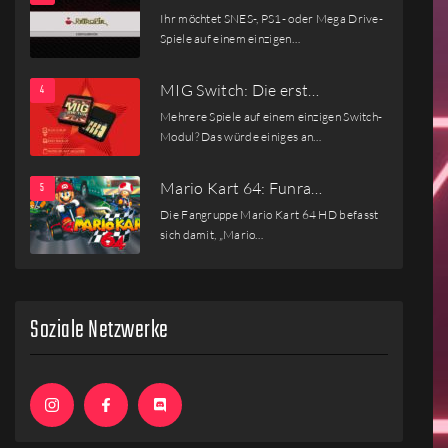
Ihr möchtet SNES-, PS1- oder Mega Drive-
Spiele auf einem einzigen…
MIG Switch: Die erst…
Mehrere Spiele auf einem einzigen Switch-
Modul? Das würde einiges an…
Mario Kart 64: Funra…
Die Fangruppe Mario Kart 64 HD befasst
sich damit, „Mario…
Soziale Netzwerke