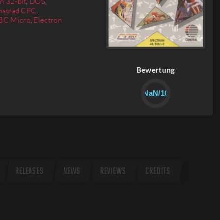
n 32-bit
,
DOS
,
strad CPC
,
BC Micro
,
Electron
Bewertung
NaN/10
RELEASES
NEWS
REVIEWS
CREDITS