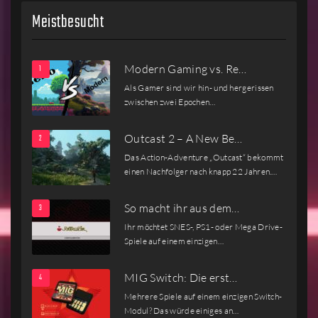
Meistbesucht
Modern Gaming vs. Re…
Als Gamer sind wir hin- und hergerissen
zwischen zwei Epochen…
Outcast 2 – A New Be…
Das Action-Adventure „Outcast“ bekommt
einen Nachfolger nach knapp 22 Jahren.…
So macht ihr aus dem…
Ihr möchtet SNES-, PS1- oder Mega Drive-
Spiele auf einem einzigen…
MIG Switch: Die erst…
Mehrere Spiele auf einem einzigen Switch-
Modul? Das würde einiges an…