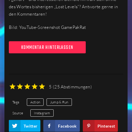
des Wortes bisherigen „Lost Levels“? Antworte gerne in
den Kommentaren!
Bild: YouTube-Screenshot GamePakRat
KOMMENTAR HINTERLASSEN
5
(
25 Abstimmungen
)
1
2
3
4
5
Tags
Action
Jump & Run
Source
Instagram
Twitter
Facebook
Pinterest