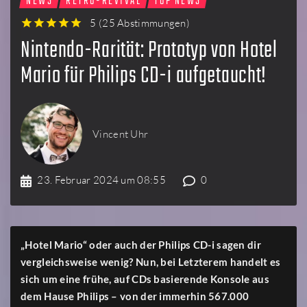
NEWS
RETRO-REVIVAL
TOP NEWS
5
(
25 Abstimmungen
)
1
2
3
4
5
Nintendo-Rarität: Prototyp von Hotel
Mario für Philips CD-i aufgetaucht!
Vincent Uhr
23. Februar 2024 um 08:55
0
„Hotel Mario“ oder auch der Philips CD-i sagen dir
vergleichsweise wenig? Nun, bei Letzterem handelt es
sich um eine frühe, auf CDs basierende Konsole aus
dem Hause Philips – von der immerhin 567.000