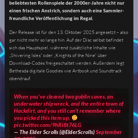
beliebtesten Rollenspiele der 2000er-Jahre nicht nur
einen frischen Anstrich, sondern auch eine Sammler-
freundliche Veröffentlichung im Regal.
Der Release ist für den 13. Oktober 2025 angesetzt – also
gar nicht mehr so lange hin. Auf der Disc selbst befindet
sich das Hauptspiel, während zusätzliche Inhalte wie
„Shivering Isles“ oder „Knights of the Nine“ über
Download-Codes freigeschaltet werden. Außerdem legt
Bethesda digitale Goodies wie Artbook und Soundtrack
obendrauf.
When you've cleared two goblin caves, an
underwater shipwreck, and the entire town of
Hackdirt, and you still can't remember where
you picked this item up.
pic.twitter.com/9hRi8t76LG
— The Elder Scrolls (@ElderScrolls)
September