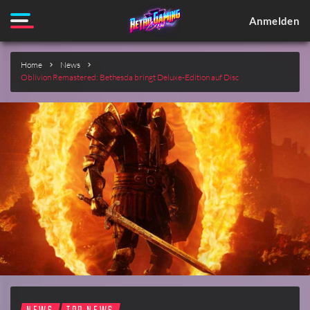
Anmelden
Home
News
Oblivion Remastered: Bethesda bringt Deluxe-Edition auf Disc