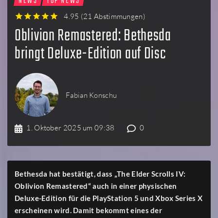
NEWS
TOP NEWS
4.95
(
21 Abstimmungen
)
1
2
3
4
5
Oblivion Remastered: Bethesda
bringt Deluxe-Edition auf Disc
Fabian Konschu
1. Oktober 2025 um 09:38
0
Bethesda hat bestätigt, dass „The Elder Scrolls IV:
Oblivion Remastered“ auch in einer physischen
Deluxe-Edition für die PlayStation 5 und Xbox Series X
erscheinen wird. Damit bekommt eines der