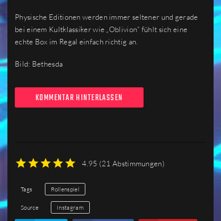
Physische Editionen werden immer seltener und gerade
bei einem Kultklassiker wie „Oblivion“ fühlt sich eine
echte Box im Regal einfach richtig an.
Bild: Bethesda
KOMMENTAR HINTERLASSEN
4.95
(
21 Abstimmungen
)
1
2
3
4
5
Tags
Rollenspiel
Source
Instagram