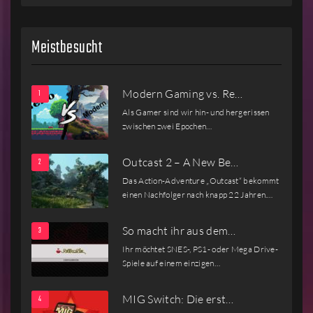
Meistbesucht
Modern Gaming vs. Re…
Als Gamer sind wir hin- und hergerissen
zwischen zwei Epochen…
Outcast 2 – A New Be…
Das Action-Adventure „Outcast“ bekommt
einen Nachfolger nach knapp 22 Jahren.…
So macht ihr aus dem…
Ihr möchtet SNES-, PS1- oder Mega Drive-
Spiele auf einem einzigen…
MIG Switch: Die erst…