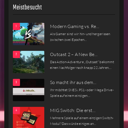
Meistbesucht
Modern Gaming vs. Re…
Als Gamer sind wir hin- und hergerissen
zwischen zwei Epochen…
Outcast 2 – A New Be…
Das Action-Adventure „Outcast“ bekommt
einen Nachfolger nach knapp 22 Jahren.…
So macht ihr aus dem…
Ihr möchtet SNES-, PS1- oder Mega Drive-
Spiele auf einem einzigen…
MIG Switch: Die erst…
Mehrere Spiele auf einem einzigen Switch-
Modul? Das würde einiges an…