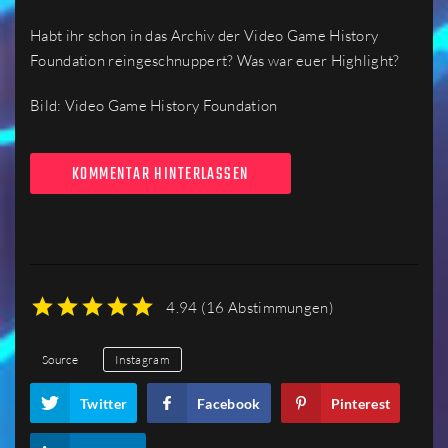
Habt ihr schon in das Archiv der Video Game History
Foundation reingeschnuppert? Was war euer Highlight?
Bild: Video Game History Foundation
KOMMENTAR HINTERLASSEN
4.94
(
16 Abstimmungen
)
1
2
3
4
5
Source
Instagram
Twitter
Facebook
Pinterest