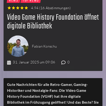
NEWS
TOP NEWS
4.94
(
16 Abstimmungen
)
1
2
3
4
5
Video Game History Foundation öffnet
digitale Bibliothek
Fabian Konschu
31. Januar 2025 um 09:06
0
Gute Nachrichten für alle Retro-Gamer, Gaming-
Historiker und Nostalgie-Fans: Die Video Game
History Foundation (VGHF) hat ihre digitale
Bibliothek im Frühzugang geöffnet! Und das Beste? Sie