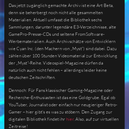
Das jetzt zugänglich gemachte Archiv ist eine Art Beta,
denn sie beherbergt noch nicht alle gesammelten
Materialien. Aktuell umfasst die Bibliothek sechs
Sammlungen, darunter legendäre E3-Verzeichnisse, alte
GamePro-Presse-CDs und seltene FromSoftware-
Werbematerialien. Auch Archivschätze von Entwicklern
wie Cyan Inc. (den Machern von „Myst“) sind dabei. Dazu
zählen über 100 Stunden Videomaterial zur Entwicklung
der „Myst“-Reihe. Videospiel-Magazine dürfen da
natürlich auch nicht fehlen – allerdings leider keine
deutschen Zeitschriften.
Dennoch: Für Fans klassischer Gaming-Magazine oder
Recherche-Enthusiasten ist das eine Goldgrube. Egal ob
YouTuber, Journalist oder einfach nur neugieriger Retro-
Gamer – hier gibt’s es was zu stöbern. Den Zugang zur
digitalen Bibliothek findet ihr
hier
. Also, auf zur virtuellen
Zeitreise!