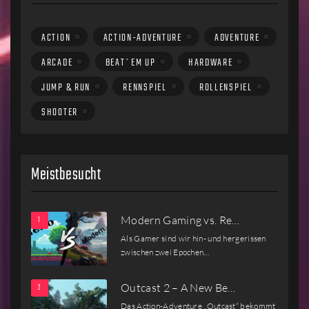
ACTION
ACTION-ADVENTURE
ADVENTURE
ARCADE
BEAT´EM UP
HARDWARE
JUMP & RUN
RENNSPIEL
ROLLENSPIEL
SHOOTER
Meistbesucht
Modern Gaming vs. Re…
Als Gamer sind wir hin- und hergerissen
zwischen zwei Epochen…
Outcast 2 – A New Be…
Das Action-Adventure „Outcast“ bekommt