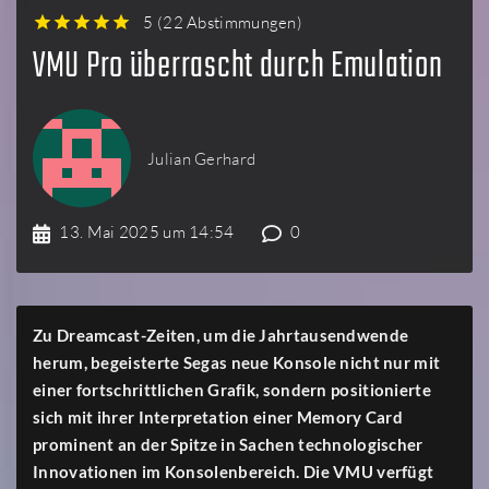
5
(
22 Abstimmungen
)
1
2
3
4
5
VMU Pro überrascht durch Emulation
Julian Gerhard
13. Mai 2025 um 14:54
0
Zu Dreamcast-Zeiten, um die Jahrtausendwende
herum, begeisterte Segas neue Konsole nicht nur mit
einer fortschrittlichen Grafik, sondern positionierte
sich mit ihrer Interpretation einer Memory Card
prominent an der Spitze in Sachen technologischer
Innovationen im Konsolenbereich. Die VMU verfügt