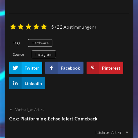
5
(
22 Abstimmungen
)
1
2
3
4
5
Tags
Hardware
Source
Instagram
Twitter
Facebook
Pinterest
LinkedIn
Vorheriger Artikel
Gex: Platforming-Echse feiert Comeback
Nächster Artikel