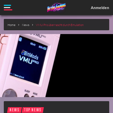
Anmelden
Home
News
VMU Pro überrascht durch Emulation
NEWS
TOP NEWS