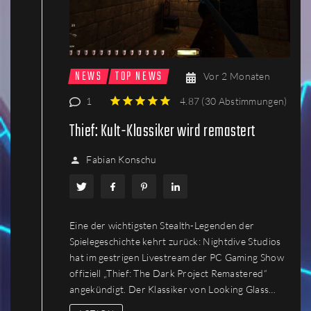
NEWS
TOP NEWS
Vor 2 Monaten
1
4.87
(
30 Abstimmungen
)
1
2
3
4
5
Thief: Kult-Klassiker wird remastert
Fabian Konschu
Eine der wichtigsten Stealth-Legenden der
Spielegeschichte kehrt zurück: Nightdive Studios
hat im gestrigen Livestream der PC Gaming Show
offiziell „Thief: The Dark Project Remastered“
angekündigt. Der Klassiker von Looking Glass…