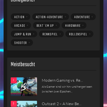
ACTION
ACTION-ADVENTURE
ADVENTURE
ARCADE
BEAT´EM UP
HARDWARE
JUMP & RUN
RENNSPIEL
ROLLENSPIEL
SHOOTER
Meistbesucht
Modern Gaming vs. Re…
Als Gamer sind wir hin- und hergerissen
zwischen zwei Epochen…
Outcast 2 – A New Be…