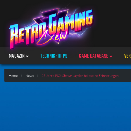
MAGAZIN
TECHNIK-TIPPS
GAME DATABASE
VER
Spiele
Home
News
25 Jahre PS2: Shawn Layden teilt seine Erinnerungen
Jahre
Plattformen