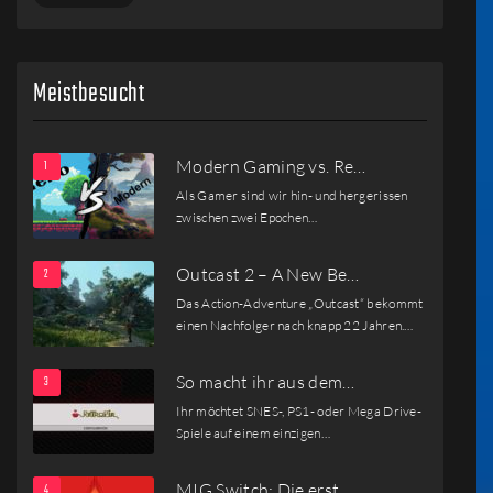
Meistbesucht
Modern Gaming vs. Re…
Als Gamer sind wir hin- und hergerissen
zwischen zwei Epochen…
Outcast 2 – A New Be…
Das Action-Adventure „Outcast“ bekommt
einen Nachfolger nach knapp 22 Jahren.…
So macht ihr aus dem…
Ihr möchtet SNES-, PS1- oder Mega Drive-
Spiele auf einem einzigen…
MIG Switch: Die erst…