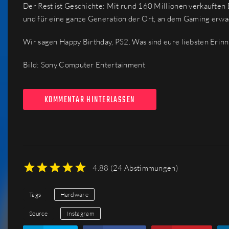
Der Rest ist Geschichte: Mit rund 160 Millionen verkauften Ei
und für eine ganze Generation der Ort, an dem Gaming erw
Wir sagen Happy Birthday, PS2. Was sind eure liebsten Erin
Bild: Sony Computer Entertainment
KOMMENTAR HINTERLASSEN
4.88
(
24 Abstimmungen
)
1
2
3
4
5
Tags
Hardware
Source
Instagram