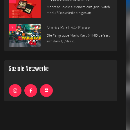
Mehrere Spiele auf einem einzigen Switch-
Modul? Das würde einiges an…
Mario Kart 64: Funra…
Die Fangruppe Mario Kart 64 HD befasst
sich damit, „Mario…
Soziale Netzwerke