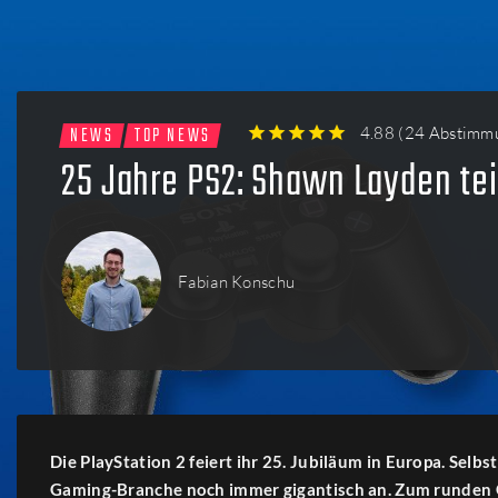
Firmen
Menschen
NEWS
TOP NEWS
4.88
(
24 Abstimm
1
2
3
4
5
25 Jahre PS2: Shawn Layden tei
Fabian Konschu
Die PlayStation 2 feiert ihr 25. Jubiläum in Europa. Selbst
Gaming-Branche noch immer gigantisch an. Zum runden 