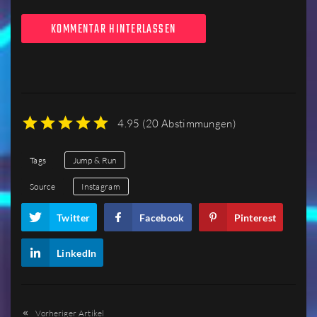
KOMMENTAR HINTERLASSEN
4.95
(
20 Abstimmungen
)
1
2
3
4
5
Tags
Jump & Run
Source
Instagram
Twitter
Facebook
Pinterest
LinkedIn
Vorheriger Artikel