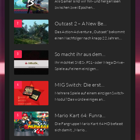
Als Gamer sind wir hin- und hergerissen
zwischen zwei Epochen…
Outcast 2 – A New Be…
Das Action-Adventure „Outcast“ bekommt
einen Nachfolger nach knapp 22 Jahren.…
So macht ihr aus dem…
Ihr möchtet SNES-, PS1- oder Mega Drive-
Spiele auf einem einzigen…
MIG Switch: Die erst…
Mehrere Spiele auf einem einzigen Switch-
Modul? Das würde einiges an…
Mario Kart 64: Funra…
Die Fangruppe Mario Kart 64 HD befasst
sich damit, „Mario…