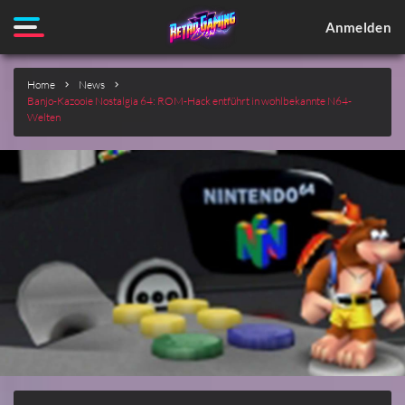
Anmelden
Home
News
Banjo-Kazooie Nostalgia 64: ROM-Hack entführt in wohlbekannte N64-
Welten