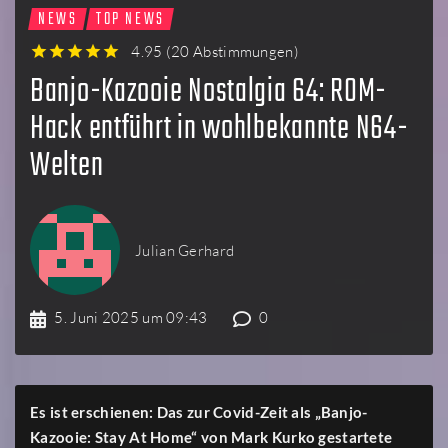
NEWS
TOP NEWS
4.95
(
20 Abstimmungen
)
1
2
3
4
5
Banjo-Kazooie Nostalgia 64: ROM-
Hack entführt in wohlbekannte N64-
Welten
Julian Gerhard
5. Juni 2025 um 09:43
0
Es ist erschienen: Das zur Covid-Zeit als „Banjo-
Kazooie: Stay At Home“ von Mark Kurko gestartete