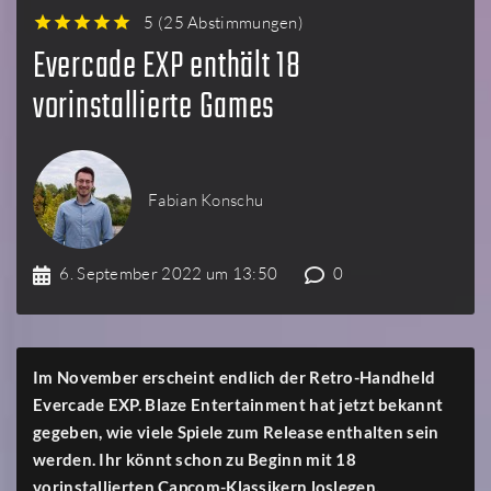
5
(
25 Abstimmungen
)
1
2
3
4
5
Evercade EXP enthält 18
vorinstallierte Games
Fabian Konschu
6. September 2022 um 13:50
0
Im November erscheint endlich der Retro-Handheld
Evercade EXP. Blaze Entertainment hat jetzt bekannt
gegeben, wie viele Spiele zum Release enthalten sein
werden. Ihr könnt schon zu Beginn mit 18
vorinstallierten Capcom-Klassikern loslegen.