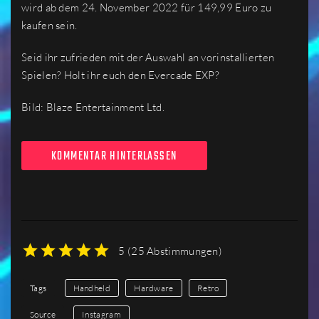
wird ab dem 24. November 2022 für 149,99 Euro zu
kaufen sein.
Seid ihr zufrieden mit der Auswahl an vorinstallierten
Spielen? Holt ihr euch den Evercade EXP?
Bild: Blaze Entertainment Ltd.
KOMMENTAR HINTERLASSEN
5
(
25 Abstimmungen
)
1
2
3
4
5
Tags
Handheld
Hardware
Retro
Source
Instagram