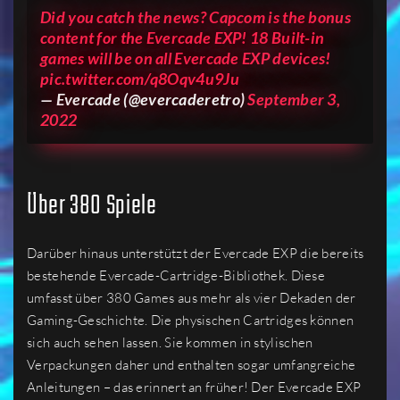
Did you catch the news? Capcom is the bonus
content for the Evercade EXP! 18 Built-in
games will be on all Evercade EXP devices!
pic.twitter.com/q8Oqv4u9Ju
— Evercade (@evercaderetro)
September 3,
2022
Über 380 Spiele
Darüber hinaus unterstützt der Evercade EXP die bereits
bestehende Evercade-Cartridge-Bibliothek. Diese
umfasst über 380 Games aus mehr als vier Dekaden der
Gaming-Geschichte. Die physischen Cartridges können
sich auch sehen lassen. Sie kommen in stylischen
Verpackungen daher und enthalten sogar umfangreiche
Anleitungen – das erinnert an früher! Der Evercade EXP