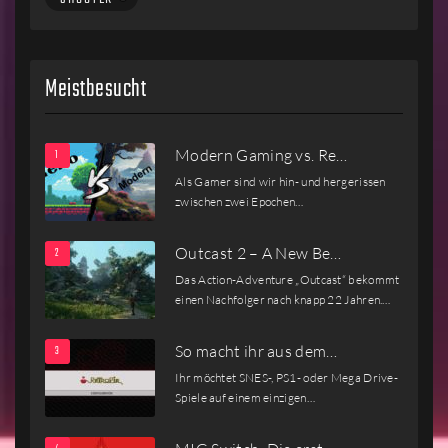
Meistbesucht
Modern Gaming vs. Re…
Als Gamer sind wir hin- und hergerissen
zwischen zwei Epochen…
Outcast 2 – A New Be…
Das Action-Adventure „Outcast“ bekommt
einen Nachfolger nach knapp 22 Jahren.…
So macht ihr aus dem…
Ihr möchtet SNES-, PS1- oder Mega Drive-
Spiele auf einem einzigen…