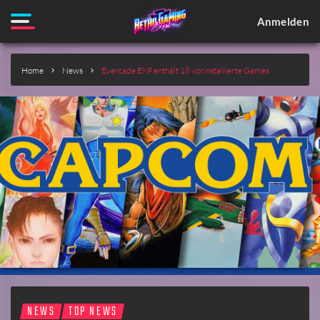
Anmelden
Home
News
Evercade EXP enthält 18 vorinstallierte Games
NEWS
TOP NEWS