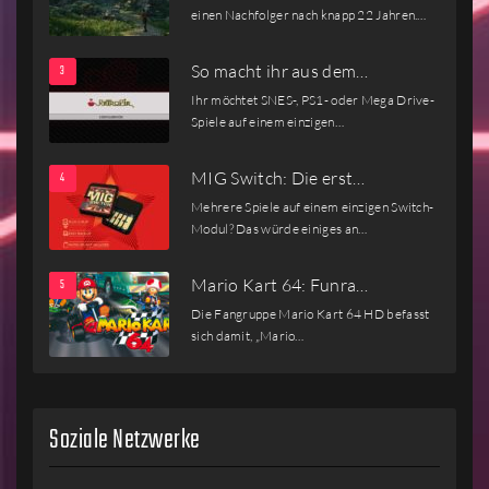
einen Nachfolger nach knapp 22 Jahren.…
So macht ihr aus dem…
Ihr möchtet SNES-, PS1- oder Mega Drive-
Spiele auf einem einzigen…
MIG Switch: Die erst…
Mehrere Spiele auf einem einzigen Switch-
Modul? Das würde einiges an…
Mario Kart 64: Funra…
Die Fangruppe Mario Kart 64 HD befasst
sich damit, „Mario…
Soziale Netzwerke