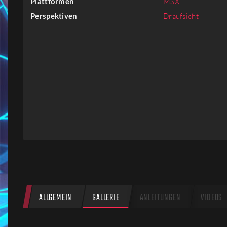
Plattformen
MSX
Firmen
Perspektiven
Draufsicht
Menschen
ALLGEMEIN
GALLERIE
ANLEITUNGEN
VIDEOS