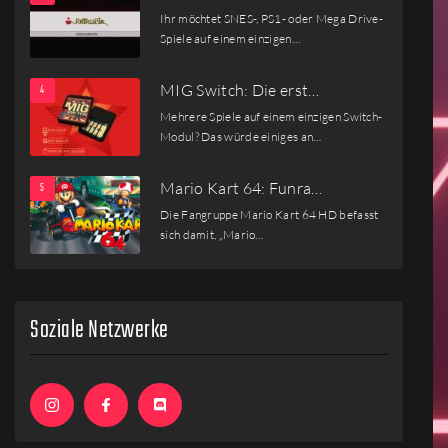
Ihr möchtet SNES-, PS1- oder Mega Drive-
Spiele auf einem einzigen…
MIG Switch: Die erst…
Mehrere Spiele auf einem einzigen Switch-
Modul? Das würde einiges an…
Mario Kart 64: Funra…
Die Fangruppe Mario Kart 64 HD befasst
sich damit, „Mario…
Soziale Netzwerke