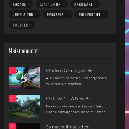
ARCADE
BEAT´EM UP
HARDWARE
JUMP & RUN
RENNSPIEL
ROLLENSPIEL
SHOOTER
Meistbesucht
Modern Gaming vs. Re…
Als Gamer sind wir hin- und hergerissen
zwischen zwei Epochen…
Outcast 2 – A New Be…
Das Action-Adventure „Outcast“ bekommt
einen Nachfolger nach knapp 22 Jahren.…
So macht ihr aus dem…