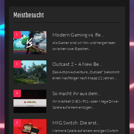
Meistbesucht
Modern Gaming vs. Re…
Als Gamer sind wir hin- und hergerissen
zwischen zwei Epochen…
Outcast 2 – A New Be…
Das Action-Adventure „Outcast“ bekommt
einen Nachfolger nach knapp 22 Jahren.…
So macht ihr aus dem…
Ihr möchtet SNES-, PS1- oder Mega Drive-
Spiele auf einem einzigen…
MIG Switch: Die erst…
Mehrere Spiele auf einem einzigen Switch-