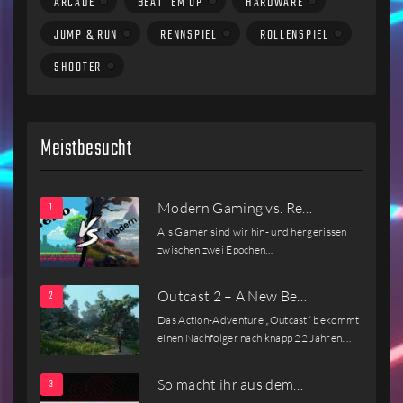
ARCADE
BEAT´EM UP
HARDWARE
JUMP & RUN
RENNSPIEL
ROLLENSPIEL
SHOOTER
Meistbesucht
Modern Gaming vs. Re…
Als Gamer sind wir hin- und hergerissen
zwischen zwei Epochen…
Outcast 2 – A New Be…
Das Action-Adventure „Outcast“ bekommt
einen Nachfolger nach knapp 22 Jahren.…
So macht ihr aus dem…