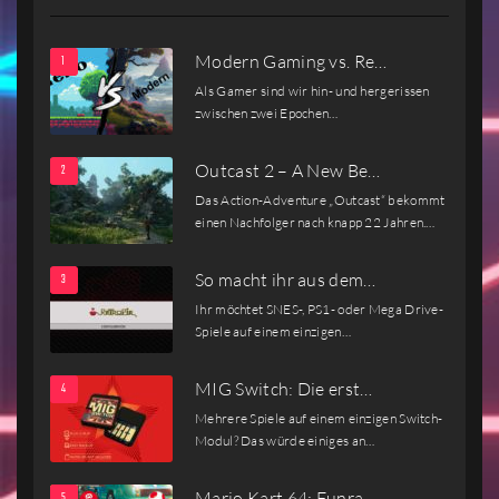
Modern Gaming vs. Re…
Als Gamer sind wir hin- und hergerissen
zwischen zwei Epochen…
Outcast 2 – A New Be…
Das Action-Adventure „Outcast“ bekommt
einen Nachfolger nach knapp 22 Jahren.…
So macht ihr aus dem…
Ihr möchtet SNES-, PS1- oder Mega Drive-
Spiele auf einem einzigen…
MIG Switch: Die erst…
Mehrere Spiele auf einem einzigen Switch-
Modul? Das würde einiges an…
Mario Kart 64: Funra…