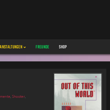
ANSTALTUNGEN
FREUNDE
SHOP
Veranstaltungen
Alle
Veranstaltung erstellen
Genres
Perspektiven
Veranstaltungsorte
emente
,
Shooter
,