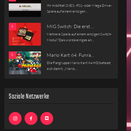
Ihr möchtet SNES-, PS1- oder Mega Drive-
Spiele auf einem einzigen…
MIG Switch: Die erst…
Mehrere Spiele auf einem einzigen Switch-
Modul? Das würde einiges an…
Mario Kart 64: Funra…
Die Fangruppe Mario Kart 64 HD befasst
sich damit, „Mario…
Soziale Netzwerke