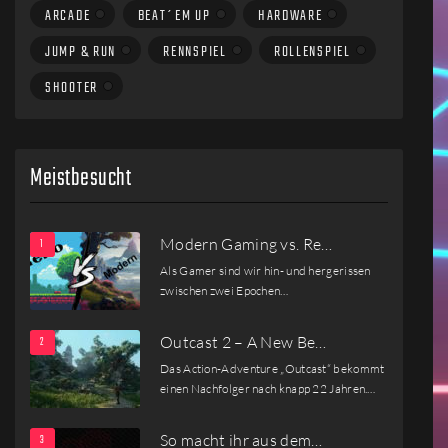
ARCADE
BEAT´EM UP
HARDWARE
JUMP & RUN
RENNSPIEL
ROLLENSPIEL
SHOOTER
Meistbesucht
Modern Gaming vs. Re…
Als Gamer sind wir hin- und hergerissen
zwischen zwei Epochen…
Outcast 2 – A New Be…
Das Action-Adventure „Outcast“ bekommt
einen Nachfolger nach knapp 22 Jahren.…
So macht ihr aus dem…