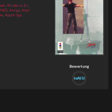
osh
,
Windows 3.x
,
SNES
,
Amiga
,
Atari
an
,
Apple IIgs
,
Bewertung
NaN/10