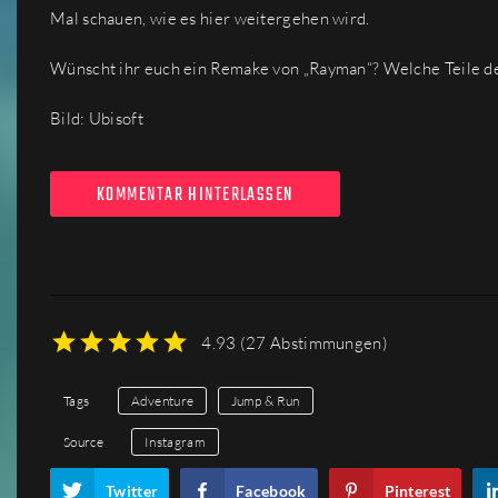
Mal schauen, wie es hier weitergehen wird.
Wünscht ihr euch ein Remake von „Rayman“? Welche Teile der
Bild: Ubisoft
KOMMENTAR HINTERLASSEN
4.93
(
27 Abstimmungen
)
1
2
3
4
5
Tags
Adventure
Jump & Run
Source
Instagram
Twitter
Facebook
Pinterest