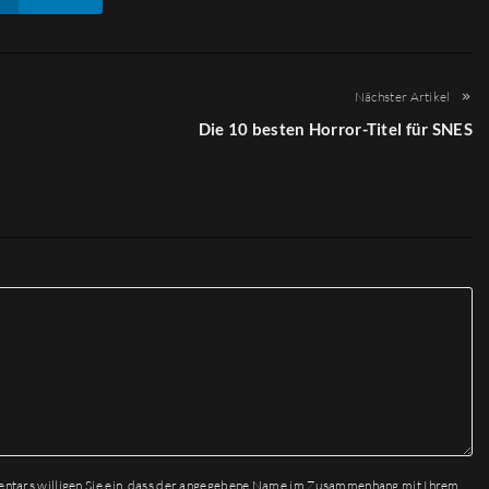
Nächster Artikel
Die 10 besten Horror-Titel für SNES
entars willigen Sie ein, dass der angegebene Name im Zusammenhang mit Ihrem