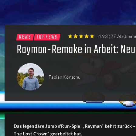
Firmen
Menschen
NEWS
TOP NEWS
4.93
(
27 Abstimm
1
2
3
4
5
Rayman-Remake in Arbeit: Neue
Fabian Konschu
Das legendäre Jump’n’Run-Spiel „Rayman“ kehrt zurück – 
The Lost Crown“ gearbeitet hat.