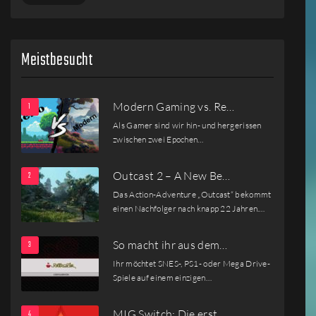
Meistbesucht
Modern Gaming vs. Re…
Als Gamer sind wir hin- und hergerissen
zwischen zwei Epochen…
Outcast 2 – A New Be…
Das Action-Adventure „Outcast“ bekommt
einen Nachfolger nach knapp 22 Jahren.…
So macht ihr aus dem…
Ihr möchtet SNES-, PS1- oder Mega Drive-
Spiele auf einem einzigen…
MIG Switch: Die erst…