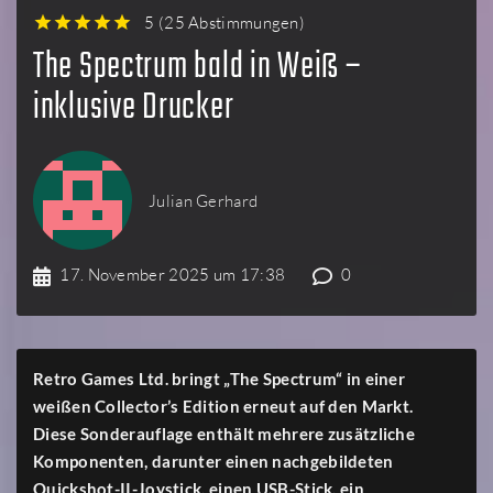
5
(
25 Abstimmungen
)
1
2
3
4
5
The Spectrum bald in Weiß –
inklusive Drucker
Julian Gerhard
17. November 2025 um 17:38
0
Retro Games Ltd. bringt „The Spectrum“ in einer
weißen Collector’s Edition erneut auf den Markt.
Diese Sonderauflage enthält mehrere zusätzliche
Komponenten, darunter einen nachgebildeten
Quickshot-II-Joystick, einen USB-Stick, ein