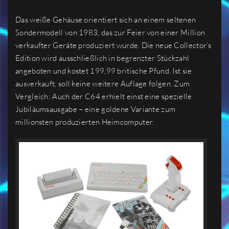
Das weiße Gehäuse orientiert sich an einem seltenen
Sondermodell von 1983, das zur Feier von einer Million
verkaufter Geräte produziert wurde. Die neue Collector’s
Edition wird ausschließlich in begrenzter Stückzahl
angeboten und kostet 199,99 britische Pfund. Ist sie
ausverkauft, soll keine weitere Auflage folgen. Zum
Vergleich: Auch der C64 erhielt einst eine spezielle
Jubiläumsausgabe – eine goldene Variante zum
millionsten produzierten Heimcomputer.