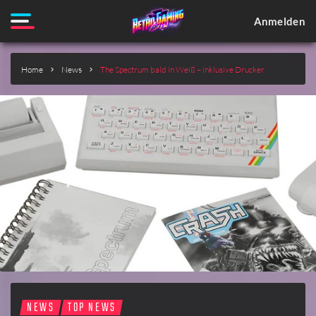
Anmelden
Home
News
The Spectrum bald in Weiß – inklusive Drucker
NEWS
TOP NEWS