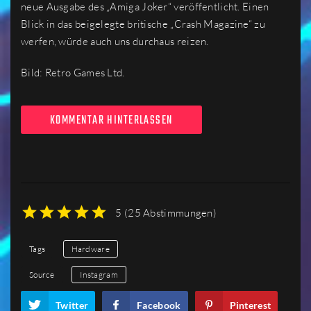
neue Ausgabe des „Amiga Joker“ veröffentlicht. Einen
Blick in das beigelegte britische „Crash Magazine“ zu
werfen, würde auch uns durchaus reizen.
Bild: Retro Games Ltd.
KOMMENTAR HINTERLASSEN
5
(
25 Abstimmungen
)
1
2
3
4
5
Tags
Hardware
Source
Instagram
Twitter
Facebook
Pinterest