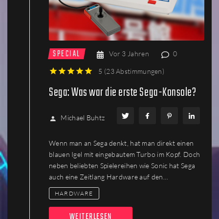
SPECIAL
Vor 3 Jahren
0
5
(
23 Abstimmungen
)
1
2
3
4
5
Sega: Was war die erste Sega-Konsole?
Michael Buhtz
Wenn man an Sega denkt, hat man direkt einen
blauen Igel mit eingebautem Turbo im Kopf. Doch
neben beliebten Spielereihen wie Sonic hat Sega
auch eine Zeitlang Hardware auf den…
HARDWARE
WEITERLESEN