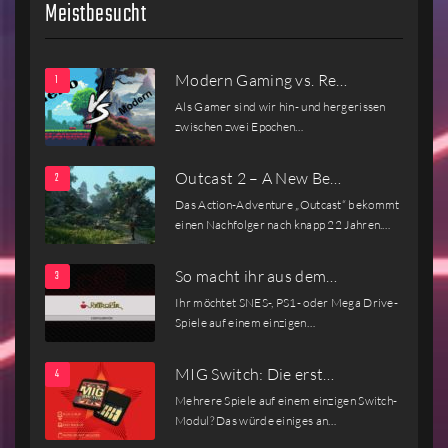
Meistbesucht
Modern Gaming vs. Re…
Als Gamer sind wir hin- und hergerissen
zwischen zwei Epochen…
Outcast 2 – A New Be…
Das Action-Adventure „Outcast“ bekommt
einen Nachfolger nach knapp 22 Jahren.…
So macht ihr aus dem…
Ihr möchtet SNES-, PS1- oder Mega Drive-
Spiele auf einem einzigen…
MIG Switch: Die erst…
Mehrere Spiele auf einem einzigen Switch-
Modul? Das würde einiges an…