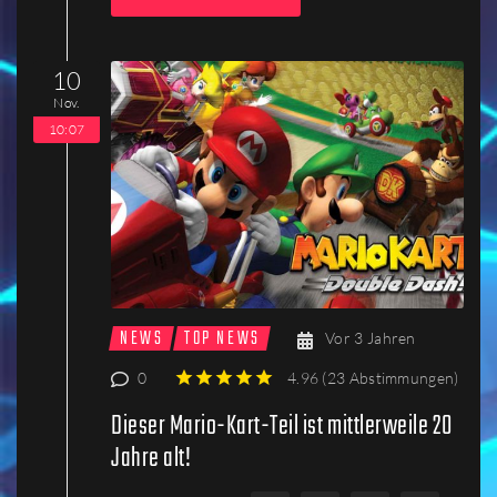
10
Nov.
10:07
NEWS
TOP NEWS
Vor 3 Jahren
0
4.96
(
23 Abstimmungen
)
1
2
3
4
5
Dieser Mario-Kart-Teil ist mittlerweile 20
Jahre alt!