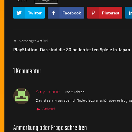
Twitter
Facebook
Pinterest
Vorheriger Artikel
PlayStation: Das sind die 30 beliebtesten Spiele in Japan
1 Kommentar
Amy -marie
vor 2 Jahren
Das ist sehr krass aber ich finde die zwar schön aber es ist gru
Antwort
Anmerkung oder Frage schreiben