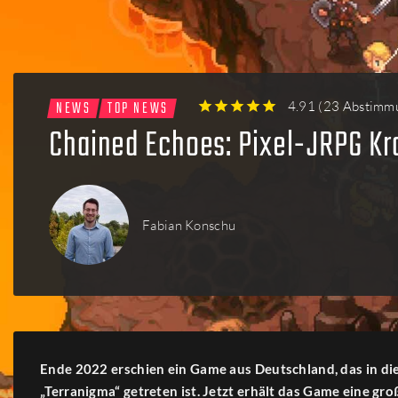
Firmen
Menschen
NEWS
TOP NEWS
4.91
(
23 Abstimm
1
2
3
4
5
Chained Echoes: Pixel-JRPG Kra
Fabian Konschu
Ende 2022 erschien ein Game aus Deutschland, das in di
„Terranigma“ getreten ist. Jetzt erhält das Game eine gr