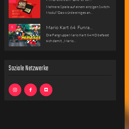
Mehrere Spiele auf einem einzigen Switch-
Modul? Das würde einiges an…
Mario Kart 64: Funra…
Die Fangruppe Mario Kart 64 HD befasst
sich damit, „Mario…
Soziale Netzwerke