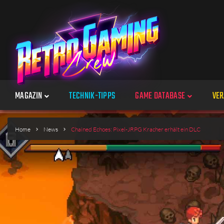
MAGAZIN
TECHNIK-TIPPS
GAME DATABASE
VER
Spiele
Home
News
Chained Echoes: Pixel-JRPG Kracher erhält ein DLC
Jahre
Plattformen