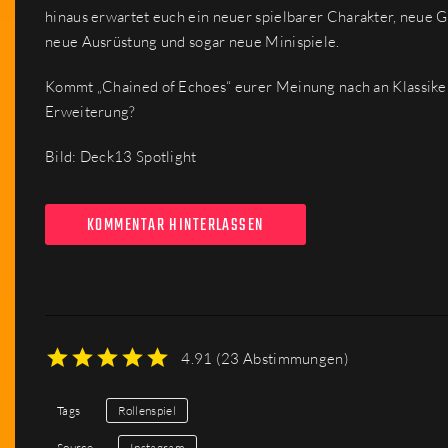
hinaus erwartet euch ein neuer spielbarer Charakter, neue 
neue Ausrüstung und sogar neue Minispiele.
Kommt „Chained of Echoes“ eurer Meinung nach an Klassiker w
Erweiterung?
Bild: Deck13 Spotlight
KOMMENTAR HINTERLASSEN
4.91
(
23 Abstimmungen
)
1
2
3
4
5
Tags
Rollenspiel
Source
Instagram