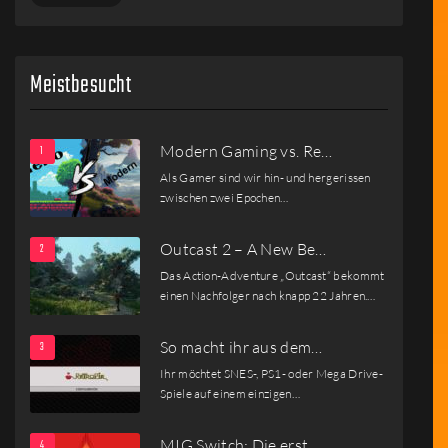
Meistbesucht
Modern Gaming vs. Re…
Als Gamer sind wir hin- und hergerissen
zwischen zwei Epochen…
Outcast 2 – A New Be…
Das Action-Adventure „Outcast“ bekommt
einen Nachfolger nach knapp 22 Jahren.…
So macht ihr aus dem…
Ihr möchtet SNES-, PS1- oder Mega Drive-
Spiele auf einem einzigen…
MIG Switch: Die erst…