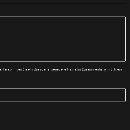
entars willigen Sie ein, dass der angegebene Name im Zusammenhang mit Ihrem