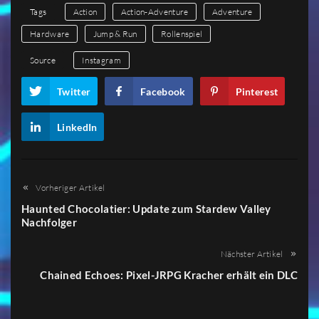
Tags
Action
Action-Adventure
Adventure
Hardware
Jump & Run
Rollenspiel
Source
Instagram
Twitter
Facebook
Pinterest
LinkedIn
Vorheriger Artikel
Haunted Chocolatier: Update zum Stardew Valley
Nachfolger
Nächster Artikel
Chained Echoes: Pixel-JRPG Kracher erhält ein DLC