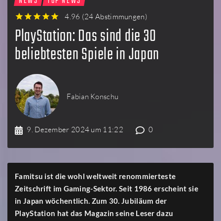
NEWS
TOP NEWS
4.96
(
24 Abstimmungen
)
1
2
3
4
5
PlayStation: Das sind die 30
beliebtesten Spiele in Japan
Fabian Konschu
9. Dezember 2024 um 11:22
0
Famitsu ist die wohl weltweit renommierteste
Zeitschrift im Gaming-Sektor. Seit 1986 erscheint sie
in Japan wöchentlich. Zum 30. Jubiläum der
PlayStation hat das Magazin seine Leser dazu