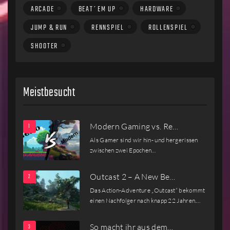
ARCADE
BEAT´EM UP
HARDWARE
JUMP & RUN
RENNSPIEL
ROLLENSPIEL
SHOOTER
Meistbesucht
Modern Gaming vs. Re…
Als Gamer sind wir hin- und hergerissen
zwischen zwei Epochen…
Outcast 2 – A New Be…
Das Action-Adventure „Outcast“ bekommt
einen Nachfolger nach knapp 22 Jahren.…
So macht ihr aus dem…