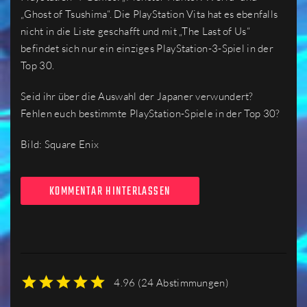
„Ghost of Tsushima“. Die PlayStation Vita hat es ebenfalls
nicht in die Liste geschafft und mit „The Last of Us“
befindet sich nur ein einziges PlayStation-3-Spiel in der
Top 30.
Seid ihr über die Auswahl der Japaner verwundert?
Fehlen euch bestimmte PlayStation-Spiele in der Top 30?
Bild: Square Enix
KOMMENTAR HINTERLASSEN
4.96
(
24 Abstimmungen
)
1
2
3
4
5