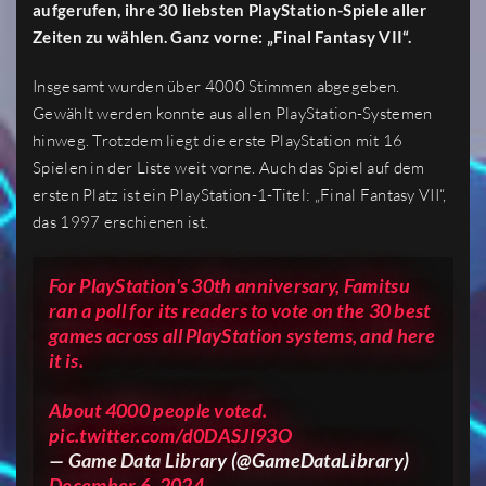
aufgerufen, ihre 30 liebsten PlayStation-Spiele aller
Zeiten zu wählen. Ganz vorne: „Final Fantasy VII“.
Insgesamt wurden über 4000 Stimmen abgegeben.
Gewählt werden konnte aus allen PlayStation-Systemen
hinweg. Trotzdem liegt die erste PlayStation mit 16
Spielen in der Liste weit vorne. Auch das Spiel auf dem
ersten Platz ist ein PlayStation-1-Titel: „Final Fantasy VII“,
das 1997 erschienen ist.
For PlayStation's 30th anniversary, Famitsu
ran a poll for its readers to vote on the 30 best
games across all PlayStation systems, and here
it is.
About 4000 people voted.
pic.twitter.com/d0DASJI93O
— Game Data Library (@GameDataLibrary)
December 6, 2024