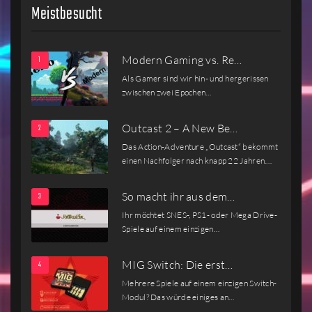
Meistbesucht
Modern Gaming vs. Re…
Als Gamer sind wir hin- und hergerissen
zwischen zwei Epochen…
Outcast 2 – A New Be…
Das Action-Adventure „Outcast“ bekommt
einen Nachfolger nach knapp 22 Jahren.…
So macht ihr aus dem…
Ihr möchtet SNES-, PS1- oder Mega Drive-
Spiele auf einem einzigen…
MIG Switch: Die erst…
Mehrere Spiele auf einem einzigen Switch-
Modul? Das würde einiges an…