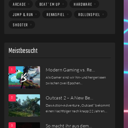
ARCADE
BEAT´EM UP
HARDWARE
JUMP & RUN
RENNSPIEL
ROLLENSPIEL
SHOOTER
Meistbesucht
Modern Gaming vs. Re…
Als Gamer sind wir hin- und hergerissen
zwischen zwei Epochen…
Outcast 2 – A New Be…
Das Action-Adventure „Outcast“ bekommt
einen Nachfolger nach knapp 22 Jahren.…
So macht ihr aus dem…