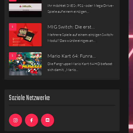
Ihr möchtet SNES-, PS1- oder Mega Drive-
Spiele auf einem einzigen…
MIG Switch: Die erst…
Mehrere Spiele auf einem einzigen Switch-
Modul? Das würde einiges an…
Mario Kart 64: Funra…
Die Fangruppe Mario Kart 64 HD befasst
sich damit, „Mario…
Soziale Netzwerke