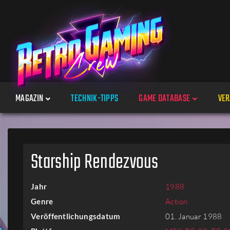
MAGAZIN
TECHNIK-TIPPS
GAME DATABASE
VER
Spiele
Starship Rendezvous
Jahre
Jahr
1988
Plattformen
Genre
Action
Veröffentlichungsdatum
01. Januar 1988