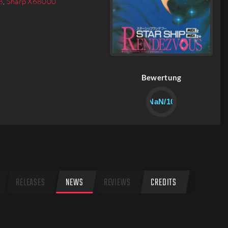
8
,
Sharp X68000
Bewertung
NaN/10
RELEASES
NEWS
REVIEWS
CREDITS