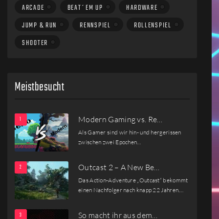
ARCADE
BEAT´EM UP
HARDWARE
JUMP & RUN
RENNSPIEL
ROLLENSPIEL
SHOOTER
Meistbesucht
Modern Gaming vs. Re…
Als Gamer sind wir hin- und hergerissen
zwischen zwei Epochen…
Outcast 2 – A New Be…
Das Action-Adventure „Outcast“ bekommt
einen Nachfolger nach knapp 22 Jahren.…
So macht ihr aus dem…