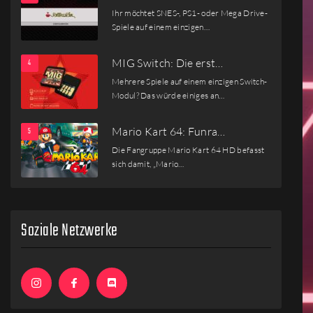
Ihr möchtet SNES-, PS1- oder Mega Drive-
Spiele auf einem einzigen…
MIG Switch: Die erst…
Mehrere Spiele auf einem einzigen Switch-
Modul? Das würde einiges an…
Mario Kart 64: Funra…
Die Fangruppe Mario Kart 64 HD befasst
sich damit, „Mario…
Soziale Netzwerke