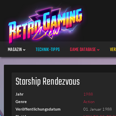
MAGAZIN
TECHNIK-TIPPS
GAME DATABASE
VER
Spiele
Starship Rendezvous
Jahre
Jahr
1988
Plattformen
Genre
Action
Veröffentlichungsdatum
01. Januar 1988