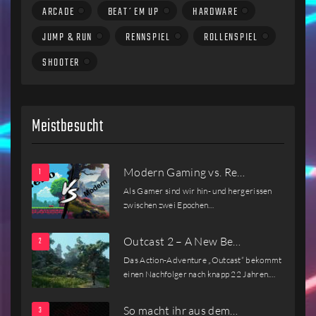
ARCADE
BEAT´EM UP
HARDWARE
JUMP & RUN
RENNSPIEL
ROLLENSPIEL
SHOOTER
Meistbesucht
Modern Gaming vs. Re…
Als Gamer sind wir hin- und hergerissen
zwischen zwei Epochen…
Outcast 2 – A New Be…
Das Action-Adventure „Outcast“ bekommt
einen Nachfolger nach knapp 22 Jahren.…
So macht ihr aus dem…