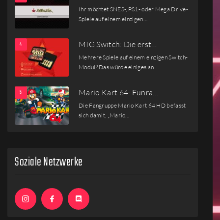
Ihr möchtet SNES-, PS1- oder Mega Drive-
Spiele auf einem einzigen…
MIG Switch: Die erst…
Mehrere Spiele auf einem einzigen Switch-
Modul? Das würde einiges an…
Mario Kart 64: Funra…
Die Fangruppe Mario Kart 64 HD befasst
sich damit, „Mario…
Soziale Netzwerke