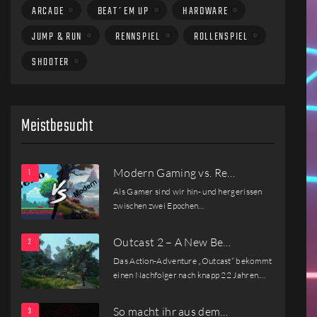
ARCADE
BEAT´EM UP
HARDWARE
JUMP & RUN
RENNSPIEL
ROLLENSPIEL
SHOOTER
Meistbesucht
Modern Gaming vs. Re…
Als Gamer sind wir hin- und hergerissen
zwischen zwei Epochen…
Outcast 2 – A New Be…
Das Action-Adventure „Outcast“ bekommt
einen Nachfolger nach knapp 22 Jahren.…
So macht ihr aus dem…