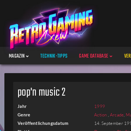
MAGAZIN
TECHNIK-TIPPS
GAME DATABASE
VER
Spiele
pop'n music 2
Jahre
Jahr
1999
Plattformen
Genre
Action
,
Arcade
,
Mu
Veröffentlichungsdatum
14. September 19