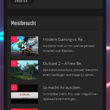
SHOOTER
Meistbesucht
Modern Gaming vs. Re…
Als Gamer sind wir hin- und hergerissen
zwischen zwei Epochen…
Outcast 2 – A New Be…
Das Action-Adventure „Outcast“ bekommt
einen Nachfolger nach knapp 22 Jahren.…
So macht ihr aus dem…
Ihr möchtet SNES-, PS1- oder Mega Drive-
Spiele auf einem einzigen…