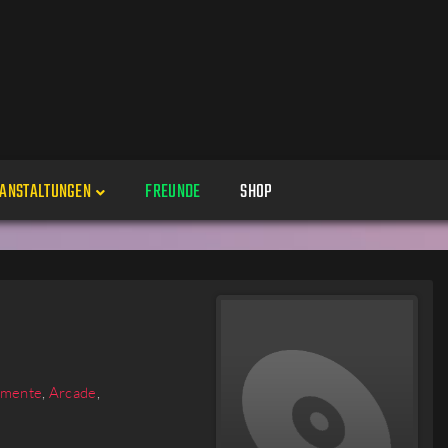
ANSTALTUNGEN
FREUNDE
SHOP
Veranstaltungen
Alle
Veranstaltung erstellen
Genres
Perspektiven
Veranstaltungsorte
emente
,
Arcade
,