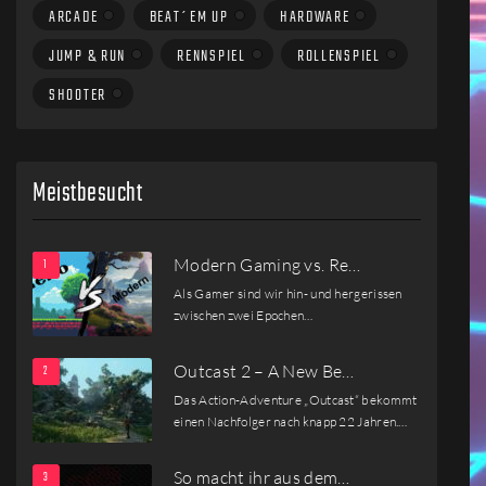
ARCADE
BEAT´EM UP
HARDWARE
JUMP & RUN
RENNSPIEL
ROLLENSPIEL
SHOOTER
Meistbesucht
Modern Gaming vs. Re…
Als Gamer sind wir hin- und hergerissen
zwischen zwei Epochen…
Outcast 2 – A New Be…
Das Action-Adventure „Outcast“ bekommt
einen Nachfolger nach knapp 22 Jahren.…
So macht ihr aus dem…