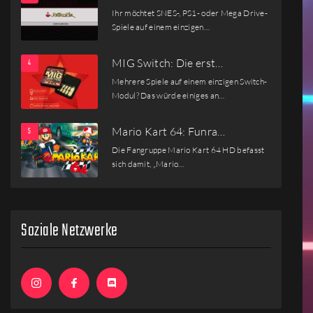
Ihr möchtet SNES-, PS1- oder Mega Drive-
Spiele auf einem einzigen…
MIG Switch: Die erst…
Mehrere Spiele auf einem einzigen Switch-
Modul? Das würde einiges an…
Mario Kart 64: Funra…
Die Fangruppe Mario Kart 64 HD befasst
sich damit, „Mario…
Soziale Netzwerke