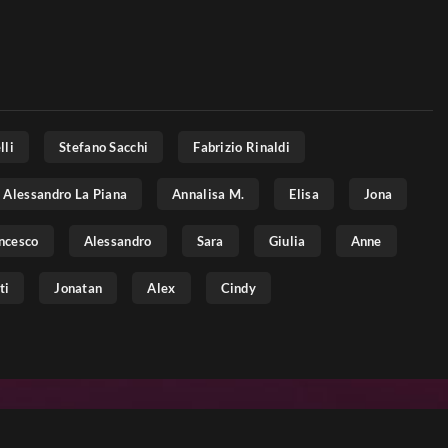
lli
Stefano Sacchi
Fabrizio Rinaldi
Alessandro La Piana
Annalisa M.
Elisa
Jona
ncesco
Alessandro
Sara
Giulia
Anne
ti
Jonatan
Alex
Cindy