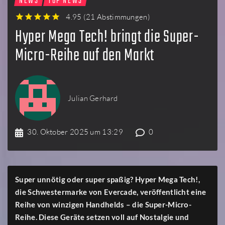
NEWS
TOP NEWS
4.95
(
21 Abstimmungen
)
1
2
3
4
5
Hyper Mega Tech! bringt die Super-
Micro-Reihe auf den Markt
Julian Gerhard
30. Oktober 2025 um 13:29
0
Super unnötig oder super spaßig? Hyper Mega Tech!,
die Schwestermarke von Evercade, veröffentlicht eine
Reihe von winzigen Handhelds – die Super-Micro-
Reihe. Diese Geräte setzen voll auf Nostalgie und