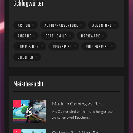
Schlagwörter
ACTION
ACTION-ADVENTURE
ADVENTURE
ARCADE
BEAT´EM UP
HARDWARE
JUMP & RUN
RENNSPIEL
ROLLENSPIEL
SHOOTER
Meistbesucht
Modern Gaming vs. Re…
Als Gamer sind wir hin- und hergerissen
zwischen zwei Epochen…
Outcast 2 – A New Be…