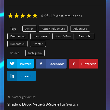
4.95
(
19 Abstimmungen
)
1
2
3
4
5
Tags
Action
Action-Adventure
Adventure
Beat´em up
Hardware
Jump & Run
Rennspiel
Rollenspiel
Shooter
Source
Instagram
Twitter
Facebook
Pinterest
LinkedIn
Vorheriger Artikel
Shadow Drop: Neue GB-Spiele für Switch