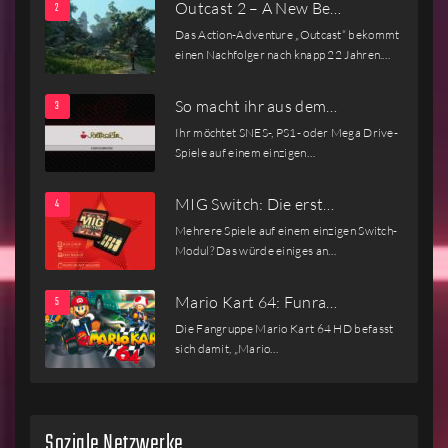
Outcast 2 – A New Be…
Das Action-Adventure „Outcast“ bekommt
einen Nachfolger nach knapp 22 Jahren.…
So macht ihr aus dem…
Ihr möchtet SNES-, PS1- oder Mega Drive-
Spiele auf einem einzigen…
MIG Switch: Die erst…
Mehrere Spiele auf einem einzigen Switch-
Modul? Das würde einiges an…
Mario Kart 64: Funra…
Die Fangruppe Mario Kart 64 HD befasst
sich damit, „Mario…
Soziale Netzwerke