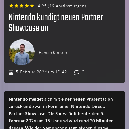
4.95
(
19 Abstimmungen
)
1
2
3
4
5
Nintendo kündigt neuen Partner
Showcase an
Fabian Konschu
5. Februar 2026 um 10:42
0
Nintendo meldet sich mit einer neuen Präsentation
zurück und zwar in Form einer Nintendo Direct:
Partner Showcase. Die Show läuft heute, den 5.
Februar 2026 um 15 Uhr und wird rund 30 Minuten
dauern. Wie der Name schon sagt, stehen diesmal