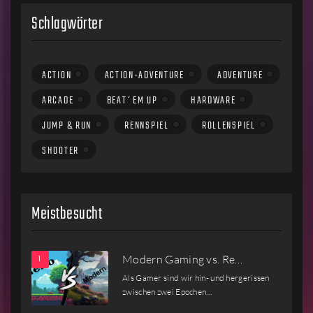
Schlagwörter
ACTION
ACTION-ADVENTURE
ADVENTURE
ARCADE
BEAT´EM UP
HARDWARE
JUMP & RUN
RENNSPIEL
ROLLENSPIEL
SHOOTER
Meistbesucht
Modern Gaming vs. Re…
Als Gamer sind wir hin- und hergerissen
zwischen zwei Epochen…