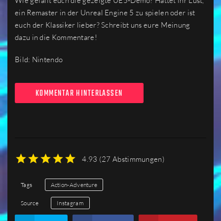
Wie gefällt euch die gezeigte UE5-Demo? Hättet ihr Lust,
ein Remaster in der Unreal Engine 5 zu spielen oder ist
euch der Klassiker lieber? Schreibt uns eure Meinung
dazu in die Kommentare!
Bild: Nintendo
KOMMENTAR HINTERLASSEN
4.93
(
27 Abstimmungen
)
1
2
3
4
5
Tags
Action-Adventure
Source
Instagram