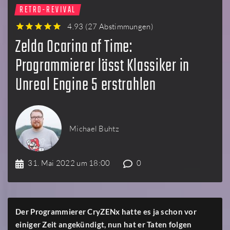
RETRO-REVIVAL
4.93
(
27 Abstimmungen
)
1
2
3
4
5
Zelda Ocarina of Time:
Programmierer lässt Klassiker in
Unreal Engine 5 erstrahlen
Michael Buhtz
31. Mai 2022 um 18:00
0
Der Programmierer CryZENx hatte es ja schon vor
einiger Zeit angekündigt, nun hat er Taten folgen