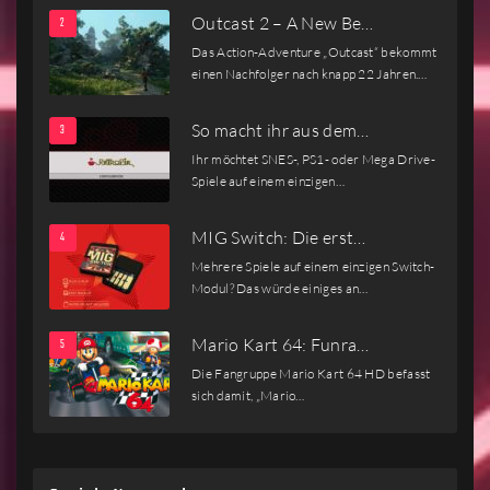
Outcast 2 – A New Be…
Das Action-Adventure „Outcast“ bekommt
einen Nachfolger nach knapp 22 Jahren.…
So macht ihr aus dem…
Ihr möchtet SNES-, PS1- oder Mega Drive-
Spiele auf einem einzigen…
MIG Switch: Die erst…
Mehrere Spiele auf einem einzigen Switch-
Modul? Das würde einiges an…
Mario Kart 64: Funra…
Die Fangruppe Mario Kart 64 HD befasst
sich damit, „Mario…